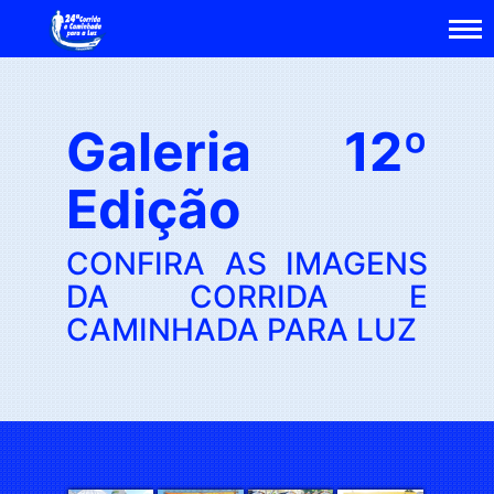
Galeria 12º
Edição
CONFIRA AS IMAGENS
DA CORRIDA E
CAMINHADA PARA LUZ